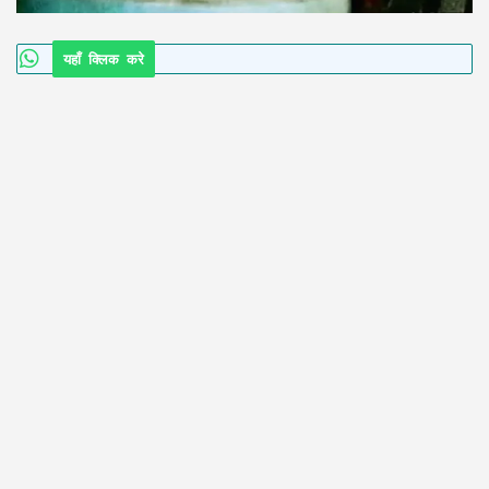
यहाँ क्लिक करे