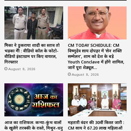
प्रेमिका ने ठुकराया शादी का प्रस्ताव तो
CM TODAY SCHEDULE: CM
भड़का प्रेमी : वीडियो कॉल के फोटो-
विष्णुदेव साय दोपहर में ‘सेन शक्ति
वीडियो इंस्टाग्राम पर किए वायरल,
सम्मेलन’, शाम को देश के बड़े
गिरफ्तार
Youth Conclave में होंगे शामिल,
जानें पूरा शेड्यूल…
August 8, 2026
August 8, 2026
आज का राशिफल: कन्या-कुंभ वालों
महतारी वंदन की 30वीं किस्त जारी :
के खुलेंगे तरक्की के रास्ते, मिथुन-धनु
CM साय ने 67.20 लाख महिलाओं