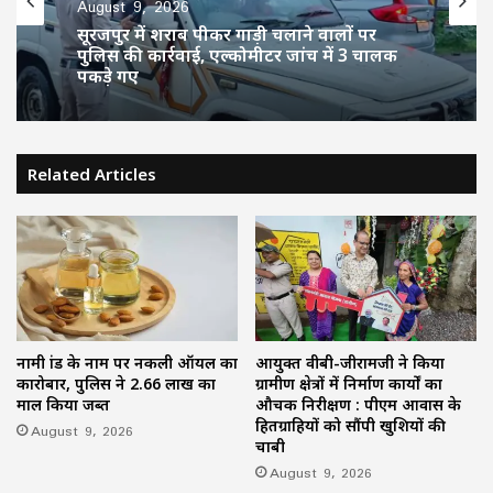
August 9, 2026
छत्तीसगढ़
सूरजपुर में शराब पीकर गाड़ी चलाने वालों पर
August 9, 2026
पुलिस की कार्रवाई, एल्कोमीटर जांच में 3 चालक
पकड़े गए
Related Articles
रायगढ़ में हाथी का आतंक, ग्रामीण की मौत; बस्ती
के पास पहुंचा था जंगली हाथी
नामी ब्रांड के नाम पर नकली ऑयल का
आयुक्त वीबी-जीरामजी ने किया
कारोबार, पुलिस ने 2.66 लाख का
ग्रामीण क्षेत्रों में निर्माण कार्यों का
माल किया जब्त
औचक निरीक्षण : पीएम आवास के
हितग्राहियों को सौंपी खुशियों की
August 9, 2026
चाबी
August 9, 2026