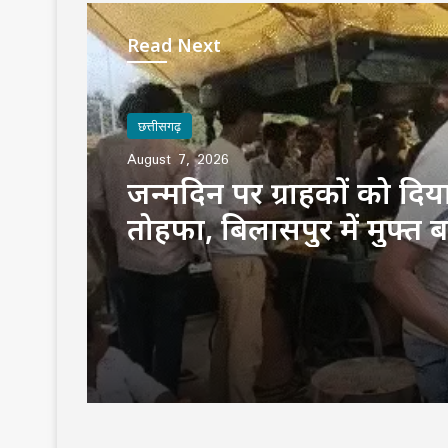
Read Next
छत्तीसगढ़
August 7, 2026
‘मुस्कुराता बस्तर’ की गूंज मंत
तक: CM साय ने की पहल 
तारीफ, कहा—कला से निखर
बच्चों का व्यक्तित्व