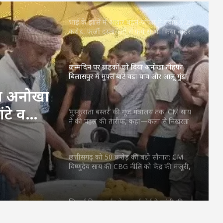
जन्मदिन पर ग्राहकों को दिया अनोखा तोहफा,
बिलासपुर में मुफ्त बांटे वड़ा पाव और आलू गुंडा
‘मुस्कुराता बस्तर’ की गूंज मंत्रालय तक: CM साय
ने की पहल की तारीफ, कहा—कला से निखरता
है बच्चों का व्यक्तित्व
्रालय
की
छत्तीसगढ़ को 50 करोड़ की बड़ी सौगात: CM
विष्णुदेव साय की CBG नीति को केंद्र की मंजूरी,
ता है
देश में पहला राज्य बना
भिलाई ट्रिपल मर्डर केस: हाईकोर्ट ने फांसी की
सजा बदली, अब आखिरी सांस तक जेल में रहेगा
दोषी
भाई के झांसे में आकर बहन-जीजा ने गंवाए 1.25
करोड़, फर्जी दस्तावेजों से फर्म से भी किया बाहर