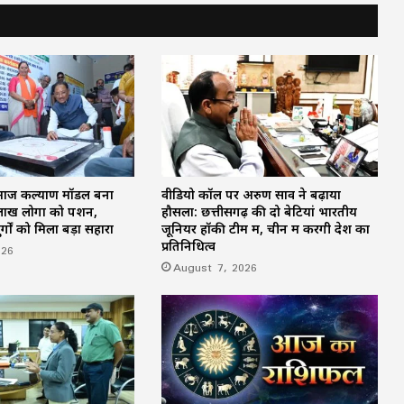
जन्मदिन पर ग्राहकों को दिया अनोखा तोहफा,
बिलासपुर में मुफ्त बांटे वड़ा पाव और आलू गुंडा
‘मुस्कुराता बस्तर’ की गूंज मंत्रालय तक: CM साय
ने की पहल की तारीफ, कहा—कला से निखरता
है बच्चों का व्यक्तित्व
समाज कल्याण मॉडल बना
वीडियो कॉल पर अरुण साव ने बढ़ाया
छत्तीसगढ़ को 50 करोड़ की बड़ी सौगात: CM
ाख लोगों को पेंशन,
हौसला: छत्तीसगढ़ की दो बेटियां भारतीय
विष्णुदेव साय की CBG नीति को केंद्र की मंजूरी,
ुर्गों को मिला बड़ा सहारा
जूनियर हॉकी टीम में, चीन में करेंगी देश का
देश में पहला राज्य बना
प्रतिनिधित्व
026
August 7, 2026