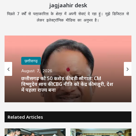
jagjaahir desk
पिछले 7 वर्षों से पत्रकारिता के क्षेत्र में अपनी सेवाएं दे रहा हूं। मुझे डिजिटल से
लेकर इलेक्ट्रॉनिक मीडिया का अनुभव है।
छत्तीसगढ़
August 7, 2026
छत्तीसगढ़
CGPSC ने अफवाहों पर लगाया विराम: SI भर्ती
August 7, 2026
रिजल्ट में नामों पर उठे सवालों का दिया जवाब,
वायरल दावे बताए गलत
Related Articles
छत्तीसगढ़ को 50 करोड़ की बड़ी सौगात: CM
विष्णुदेव साय की CBG नीति को केंद्र की मंजूरी, देश
में पहला राज्य बना