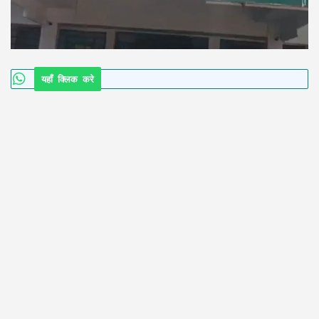
यहाँ क्लिक करे