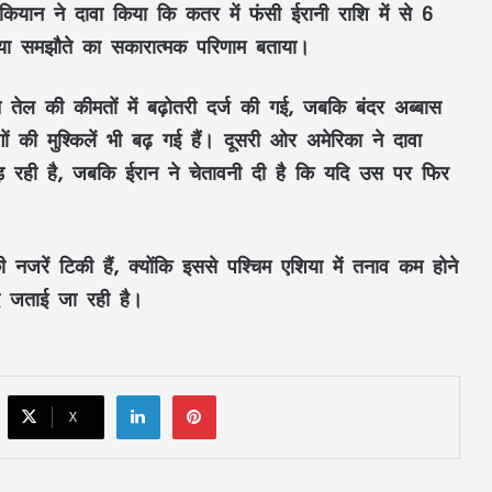
कियान ने दावा किया कि कतर में फंसी ईरानी राशि में से 6
लिया समझौते का सकारात्मक परिणाम बताया।
महतारी वंदन की 30वीं किस्त जारी : CM साय ने
67.20 लाख महिलाओं के खातों में ट्रांसफर किए
₹630.55 करोड़
 तेल की कीमतों में बढ़ोतरी दर्ज की गई, जबकि बंदर अब्बास
ं की मुश्किलें भी बढ़ गई हैं। दूसरी ओर अमेरिका ने दावा
CM साय का ‘लोकल टू ग्लोबल’ मिशन: ‘कोशल
फैब’ की लॉन्चिंग, बुनकरों को 10.90 करोड़ की
ड़ रही है, जबकि ईरान ने चेतावनी दी है कि यदि उस पर फिर
मदद; आत्मसमर्पित महिलाओं ने किया रैंप वॉक
पिता नहीं, मां फरार… सबसे छोटे बेटे आबान की
की नजरें टिकी हैं, क्योंकि इससे पश्चिम एशिया में तनाव कम होने
जिम्मेदारी आखिर किसने उठाई?
ीद जताई जा रही है।
शिकायतें सुनते ही एक्शन में CM मोहन यादव,
CMHO समेत 3 अधिकारियों को किया सस्पेंड
LinkedIn
Pinterest
X
मक्का में ‘इस्लामिक NATO’ का ऐलान, सऊदी
के बाद तुर्की को मिलेगा पाकिस्तान का परमाणु
कवच