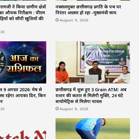
जी ने किया ग्रामीण क्षेत्रों
नक्सलमुक्त छत्तीसगढ़ प्रगति के पथ पर
सावन में हुड़दंग करने वालों पर पुलिस की नजर,
यों का औचक निरीक्षण : पीएम
निरंतर अग्रसर हो रहा -मुख्यमंत्री साय
बाइकर्स और शराबियों पर होगी सख्त कार्रवाई
हियों को सौंपी खुशियों की
August 9, 2026
026
खड़े ट्रेलर से बाइक की जोरदार टक्कर, एक युवक
की मौत; पिता-पुत्र समेत दो घायल
9 अगस्त 2026: मेष से
छत्तीसगढ़ में शुरू हुए 3 Grain ATM: अब
ैसा रहेगा आपका दिन, किन
राशन की कतार से मिलेगी मुक्ति, 24 घंटे
ान
बायोमेट्रिक से मिलेगा चावल
026
August 8, 2026