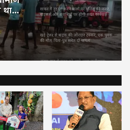
ा था
सावन में हुड़दंग करने वालों पर पुलिस की नजर,
बाइकर्स और शराबियों पर होगी सख्त कार्रवाई
खड़े ट्रेलर से बाइक की जोरदार टक्कर, एक युवक
की मौत; पिता-पुत्र समेत दो घायल
असम बाढ़ में मदद को आगे आया छत्तीसगढ़:
CM साय ने सरमा से बात कर ₹5 करोड़ सहायता
देने का किया ऐलान
सूरजपुर में शराब पीकर गाड़ी चलाने वालों पर
पुलिस की कार्रवाई, एल्कोमीटर जांच में 3 चालक
पकड़े गए
रायगढ़ में हाथी का आतंक, ग्रामीण की मौत;
बस्ती के पास पहुंचा था जंगली हाथी