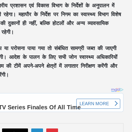
ीय प्रशासन एवं विकास विभाग के निर्देशों के अनुपालन में
ावी रहेगा। महापौर के निर्देश पर निगम का स्वास्थ्य विभाग विशेष
ी दुकानों ही नहीं, बल्कि होटलों और अन्य व्यावसायिक
 रहेगी।
रय या परोसना पाया गया तो संबंधित सामग्री जब्त की जाएगी
ी। आदेश के पालन के लिए सभी जोन स्वास्थ्य अधिकारियों
असम बाढ़ में मदद को आगे आया छत्तीसगढ़:
म की टीमें अपने-अपने क्षेत्रों में लगातार निरीक्षण करेंगी और
CM साय ने सरमा से बात कर ₹5 करोड़ सहायता
देने का किया ऐलान
ेंगी।
सूरजपुर में शराब पीकर गाड़ी चलाने वालों पर
पुलिस की कार्रवाई, एल्कोमीटर जांच में 3 चालक
पकड़े गए
रायगढ़ में हाथी का आतंक, ग्रामीण की मौत;
बस्ती के पास पहुंचा था जंगली हाथी
LinkedIn
Pinterest