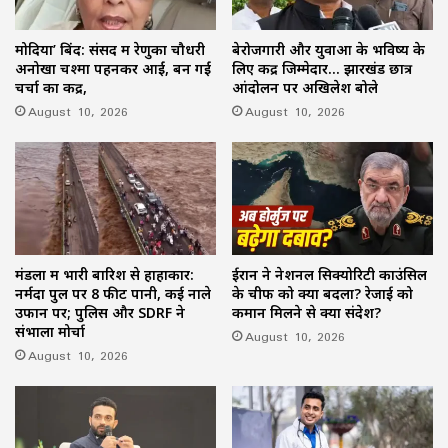
मोदिया’ बिंद: संसद में रेणुका चौधरी
बेरोजगारी और युवाओं के भविष्य के
अनोखा चश्मा पहनकर आईं, बन गईं
लिए केंद्र जिम्मेदार… झारखंड छात्र
चर्चा का केंद्र,
आंदोलन पर अखिलेश बोले
August 10, 2026
August 10, 2026
मंडला में भारी बारिश से हाहाकार:
ईरान ने नेशनल सिक्योरिटी काउंसिल
नर्मदा पुल पर 8 फीट पानी, कई नाले
के चीफ को क्यों बदला? रेजाई को
उफान पर; पुलिस और SDRF ने
कमान मिलने से क्या संदेश?
संभाला मोर्चा
August 10, 2026
August 10, 2026