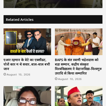
अगस्त को टेबल-टॉप और 20 को होगी मॉक ड्रिल
कानपुर: बैंक लॉकर में रखे 50 लाख के जेवर कहां
गए? 23 साल बाद महिला ने लॉकर खोला तो रह
Related Articles
गई दंग
एआर रहमान के बेटे का एक्सीडेंट,
BAPS के संत स्वामी भद्रेशदास को
पोर्शे कार में थे सवार..बाल-बाल बची
बड़ा सम्मान, केंद्रीय संस्कृत
जान
विश्वविद्यालय ने वेदान्तविद्या-विश्वगुरु
उपाधि से किया सम्मानित
August 10, 2026
August 10, 2026