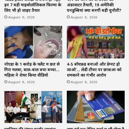
इन 7 बड़ी माइथोलॉजिकल फिल्मों के
अंडरवाटर तैयारी, 19 अमेरिकी
लिए भी हो जाइए तैयार
पनडुब्बियां क्यों बनेंगी बड़ी चुनौती?
August 8, 2026
August 8, 2026
नोएडा के 1 करोड़ के फ्लैट में छत से
4-5 बॉयफ्रेंड बनाओ और प्रेग्नेंट हो
गिरा मलबा, बाल-बाल बचा बच्चा…
जाओ’… लेडी टीचर पर छात्राओं को
महिला ने शेयर किया वीडियो
धमकाने का गंभीर आरोप
August 8, 2026
August 8, 2026