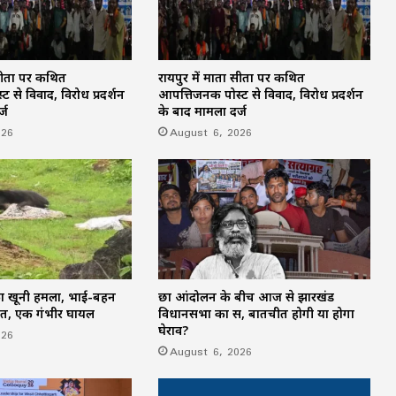
अगरबत्ती मशीन विवाद में कंपनी का पक्ष सामने
आया, आरोपों को बताया बेबुनियाद
 सीता पर कथित
रायपुर में माता सीता पर कथित
दुर्ग बस स्टैंड से 16 बच्चों का रेस्क्यू, 7 नाबालिग
 से विवाद, विरोध प्रदर्शन
आपत्तिजनक पोस्ट से विवाद, विरोध प्रदर्शन
मिले; काम दिलाने के नाम पर लाए गए थे
्ज
के बाद मामला दर्ज
026
August 6, 2026
छत्तीसगढ़ में तीन दिन तक बारिश का दौर जारी,
उत्तर के जिलों में भारी वर्षा का अलर्ट
 का खूनी हमला, भाई-बहन
छात्र आंदोलन के बीच आज से झारखंड
ौत, एक गंभीर घायल
विधानसभा का सत्र, बातचीत होगी या होगा
घेराव?
026
August 6, 2026