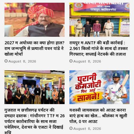
2027 में अयोध्या का क्या होगा हाल?
रायपुर में ANTF की बड़ी कार्रवाई :
राम जन्मभूमि से प्रत्याशी पवन पांडे ने
2.961 किलो गांजे के साथ दो तस्कर
खोला मोर्चा
गिरफ्तार; सप्लाई नेटवर्क की तलाश
August 8, 2026
August 8, 2026
गुजरात में छत्तीसगढ़ पर्यटन की
यशस्वी जायसवाल को आउट करना
दमदार दस्तक : गांधीनगर TTF में 26
बाएं हाथ का खेल… श्रीलंका में खुली
पर्यटन कारोबारियों के साथ सजा
पोल, 0 पर आउट
पवेलियन, देशभर के एजेंटों ने दिखाई
August 8, 2026
रुचि