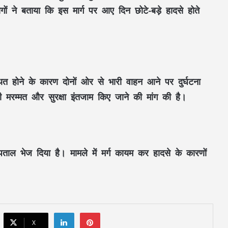
ों ने बताया कि इस मार्ग पर आए दिन छोटे-बड़े हादसे होते
बेमेतरा-मुंगेली को बड़ी सौगात: नांदघाट से मुंगेली
तक 36.40 किमी सड़क होगी फोरलेन, सरकार ने
जारी किए 21.81 करोड़
थित होने के कारण दोनों ओर से भारी वाहन आने पर दुर्घटना
 मरम्मत और सुरक्षा इंतजाम किए जाने की मांग की है।
मध्यप्रदेश से आए 3 हाथियों का मरवाही में आतंक:
घरों में घुसकर तोड़फोड़, फसलें रौंदी; वन विभाग
ने जारी किया अलर्ट
सरकारी स्कूल में आराम फरमाते दिखे शिक्षक,
पताल भेज दिया है। मामले में मर्ग कायम कर हादसे के कारणों
Video वायरल होते ही उठे सवाल
EPFO का बड़ा रिकॉर्ड! FY26 में 8.3 करोड़
क्लेम निपटाए, चेक लीफ की झंझट खत्म, 7
LinkedIn
Pinterest
करोड़ लोगों को सीधा फायदा
X