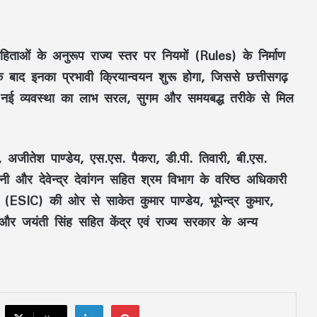
हिताओं
के अनुरूप राज्य स्तर पर
नियमों (Rules)
के निर्माण
े बाद इनका प्रभावी क्रियान्वयन शुरू होगा, जिससे
छत्तीसगढ़
नई व्यवस्था का लाभ
सरल, सुगम और समयबद्ध
तरीके से मिल
पिता नहीं, मां फरार… सबसे छोटे बेटे आबान की
े, अजीतेश पाण्डेय, एस.एस. पैकरा, डी.पी. तिवारी, बी.एस.
जिम्मेदारी आखिर किसने उठाई?
ी और देवेन्द्र देवांगन
सहित
श्रम विभाग
के वरिष्ठ अधिकारी
गम (ESIC)
की ओर से
साकेत कुमार पाण्डेय, भूपेन्द्र कुमार,
शिकायतें सुनते ही एक्शन में CM मोहन यादव,
 और जयंती सिंह
सहित केंद्र एवं राज्य सरकार के अन्य
CMHO समेत 3 अधिकारियों को किया सस्पेंड
मक्का में ‘इस्लामिक NATO’ का ऐलान, सऊदी
के बाद तुर्की को मिलेगा पाकिस्तान का परमाणु
कवच
LinkedIn
Pinterest