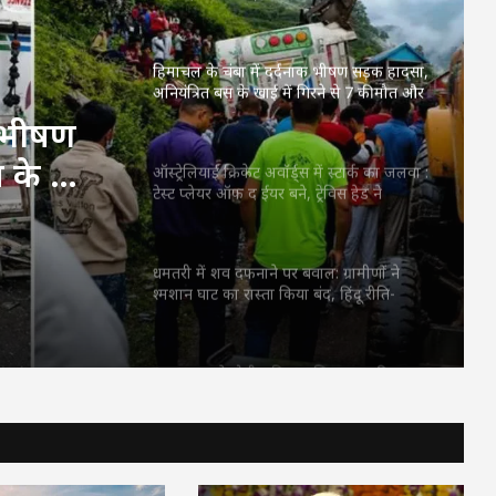
हिमाचल के चंबा में दर्दनाक भीषण सड़क हादसा,
अनियंत्रित बस के खाई में गिरने से 7 की मौत और
कई घायल
क भीषण
स के खाई
ऑस्ट्रेलियाई क्रिकेट अवॉर्ड्स में स्टार्क का जलवा :
टेस्ट प्लेयर ऑफ द ईयर बने, ट्रेविस हेड ने
कई घायल
लगातार दूसरी बार जीता एलन बॉर्डर मेडल
धमतरी में शव दफनाने पर बवाल: ग्रामीणों ने
श्मशान घाट का रास्ता किया बंद, हिंदू रीति-
रिवाज से अंतिम संस्कार पर बनी सहमति
28 अगस्त से होगी महिला एशिया कप की
शुरुवात, शेड्यूल जारी, 5 सितंबर को होगा भारत-
पाकिस्तान का महामुकाबला
पप्पू यादव पर जूता फेंकने के बाद ‘हीरो’ जैसा
स्वागत, ढोल-नगाड़ों के साथ निकला रोड शो