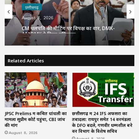
छत्तीसगढ़
August 8, 2026
CM थलपति की मीटिंग पर विपक्ष का वार, DMK-
AIADMK ने किया बहिष्कार
Related Articles
JPSC Prelims में कथित धांधली का
छत्तीसगढ़ में 24 IFS अफसरों का
मामला सुप्रीम कोर्ट पहुंचा, CBI जांच
तबादला: रायपुर समेत 14 वनमंडलों
की मांग
के DFO बदले, गणवीर धम्मशील बने
वन विभाग के विशेष सचिव
August 8, 2026
August 8, 2026