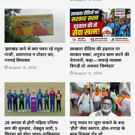
‘झारखंड जाने से क्यों घबरा रहे राहुल
स्वच्छता दीदियों की हड़ताल पर
गांधी’, प्रयागराज में पोस्टर वार,
सरकार सख्त: अनुबंध खत्म करने की
गरमाई सियासत
चेतावनी, कहा—‘सफाई व्यवस्था
बिगड़ी तो अफसर जिम्मेदार’
August 8, 2026
August 8, 2026
28 अगस्त से होगी महिला एशिया
पप्पू यादव पर जूता फेंकने के बाद
कप की शुरुवात, शेड्यूल जारी, 5
‘हीरो’ जैसा स्वागत, ढोल-नगाड़ों के
सितंबर को होगा भारत-पाकिस्तान
साथ निकला रोड शो