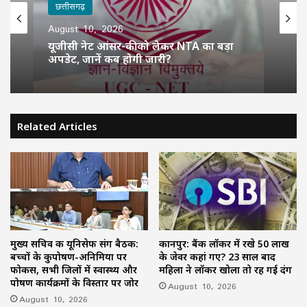
छत्तीसगढ़
August 10, 2026
यूजीसी नेट आंसर-की को लेकर NTA का बड़ा
अपडेट, जानें कब होगी जारी?
Related Articles
मुख्य सचिव की यूनिसेफ संग बैठक:
कानपुर: बैंक लॉकर में रखे 50 लाख
बच्चों के कुपोषण-अनिमिया पर
के जेवर कहां गए? 23 साल बाद
फोकस, सभी जिलों में स्वास्थ्य और
महिला ने लॉकर खोला तो रह गई दंग
पोषण कार्यक्रमों के विस्तार पर जोर
August 10, 2026
August 10, 2026