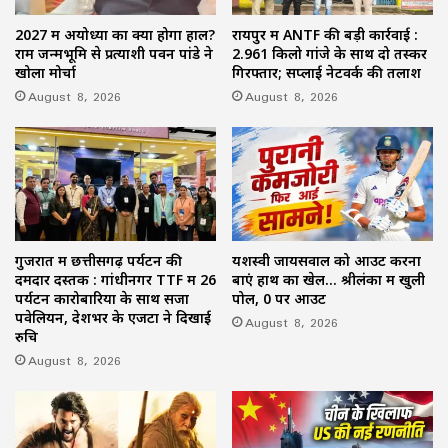
2027 में अयोध्या का क्या होगा हाल?
रायपुर में ANTF की बड़ी कार्रवाई :
राम जन्मभूमि से प्रत्याशी पवन पांडे ने
2.961 किलो गांजे के साथ दो तस्कर
खोला मोर्चा
गिरफ्तार; सप्लाई नेटवर्क की तलाश
August 8, 2026
August 8, 2026
गुजरात में छत्तीसगढ़ पर्यटन की
यशस्वी जायसवाल को आउट करना
दमदार दस्तक : गांधीनगर TTF में 26
बाएं हाथ का खेल… श्रीलंका में खुली
पर्यटन कारोबारियों के साथ सजा
पोल, 0 पर आउट
पवेलियन, देशभर के एजेंटों ने दिखाई
August 8, 2026
रुचि
August 8, 2026