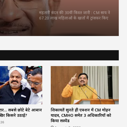
 शामिल,
महतारी वंदन की 30वीं किस्त जारी : CM साय ने
67.20 लाख महिलाओं के खातों में ट्रांसफर किए
₹630.55 करोड़
पहली बार बड़े मंच पर पहुंचीं चिंतलनार की
पुनर्वासित बेटियां : हथकरघा फैशन शो में दिखाया
हुनर, मुख्यमंत्री साय ने जमकर सराहा
प्रेमिका ने ठुकराया शादी का प्रस्ताव तो भड़का
प्रेमी : वीडियो कॉल के फोटो-वीडियो इंस्टाग्राम पर
किए वायरल, गिरफ्तार
CM TODAY SCHEDULE: CM विष्णुदेव साय
दोपहर में ‘सेन शक्ति सम्मेलन’, शाम को देश के
बड़े Youth Conclave में होंगे शामिल, जानें
पूरा शेड्यूल…
फरार… सबसे छोटे बेटे आबान
शिकायतें सुनते ही एक्शन में CM मोहन
आखिर किसने उठाई?
यादव, CMHO समेत 3 अधिकारियों को
आज का राशिफल: कन्या-कुंभ वालों के खुलेंगे
किया सस्पेंड
तरक्की के रास्ते, मिथुन-धनु को मेहनत का फल,
026
12 राशियों के लिए कैसा रहेगा दिन