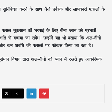
ण
सुनिश्चित करने के साथ
नैनो उर्वरक
और
लाभकारी फसलों
के
र
फसल नुकसान की भरपाई
के लिए
बीमा प्लान
को प्रभावी
पहली बार बड़े मंच पर पहुंचीं चिंतलनार की
पुनर्वासित बेटियां : हथकरघा फैशन शो में दिखाया
्षति
से बचाया जा सके। उन्होंने यह भी बताया कि
अल-नीनो
हुनर, मुख्यमंत्री साय ने जमकर सराहा
न और कम अवधि की फसलों
पर फोकस किया जा रहा है।
प्रेमिका ने ठुकराया शादी का प्रस्ताव तो भड़का
संधान विभाग
द्वारा
अल-नीनो
को ध्यान में रखते हुए
आकस्मिक
प्रेमी : वीडियो कॉल के फोटो-वीडियो इंस्टाग्राम पर
किए वायरल, गिरफ्तार
।
CM TODAY SCHEDULE: CM विष्णुदेव साय
दोपहर में ‘सेन शक्ति सम्मेलन’, शाम को देश के
बड़े Youth Conclave में होंगे शामिल, जानें
LinkedIn
Pinterest
पूरा शेड्यूल…
X
आज का राशिफल: कन्या-कुंभ वालों के खुलेंगे
तरक्की के रास्ते, मिथुन-धनु को मेहनत का फल,
12 राशियों के लिए कैसा रहेगा दिन