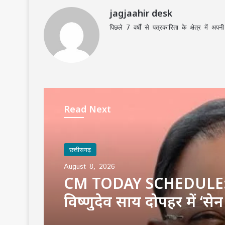
jagjaahir desk
पिछले 7 वर्षों से पत्रकारिता के क्षेत्र में 
Read Next
छत्तीसगढ़
August 8, 2026
CM TODAY SCHEDULE
विष्णुदेव साय दोपहर में ‘से
सम्मेलन’, शाम को देश के बड़