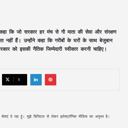
असम बाढ़ में मदद को आगे आया छत्तीसगढ़:
CM साय ने सरमा से बात कर ₹5 करोड़ सहायता
देने का किया ऐलान
कहा कि जो सरकार हर मंच से गौ माता की सेवा और संरक्षण
सूरजपुर में शराब पीकर गाड़ी चलाने वालों पर
त नहीं हैं। उन्होंने कहा कि गरीबों के घरों के साथ बेजुबान
पुलिस की कार्रवाई, एल्कोमीटर जांच में 3 चालक
पकड़े गए
र सरकार को इसकी नैतिक जिम्मेदारी स्वीकार करनी चाहिए।
रायगढ़ में हाथी का आतंक, ग्रामीण की मौत;
बस्ती के पास पहुंचा था जंगली हाथी
LinkedIn
Pinterest
X
सावन में हुड़दंग करने वालों पर पुलिस की नजर,
बाइकर्स और शराबियों पर होगी सख्त कार्रवाई
खड़े ट्रेलर से बाइक की जोरदार टक्कर, एक युवक
अपनी सेवाएं दे रहा हूं। मुझे डिजिटल से लेकर इलेक्ट्रॉनिक मीडिया का अनुभव है।
की मौत; पिता-पुत्र समेत दो घायल