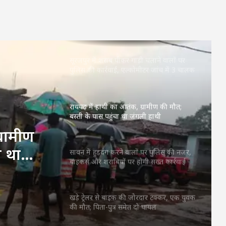
असम बाढ़ में मदद को आगे आया छत्तीसगढ़:
CM साय ने सरमा से बात कर ₹5 करोड़ सहायता
देने का किया ऐलान
सूरजपुर में शराब पीकर गाड़ी चलाने वालों पर
पुलिस की कार्रवाई, एल्कोमीटर जांच में 3 चालक
पकड़े गए
रायगढ़ में हाथी का आतंक, ग्रामीण की मौत;
बस्ती के पास पहुंचा था जंगली हाथी
्रामीण
ा था
सावन में हुड़दंग करने वालों पर पुलिस की नजर,
बाइकर्स और शराबियों पर होगी सख्त कार्रवाई
खड़े ट्रेलर से बाइक की जोरदार टक्कर, एक युवक
की मौत; पिता-पुत्र समेत दो घायल