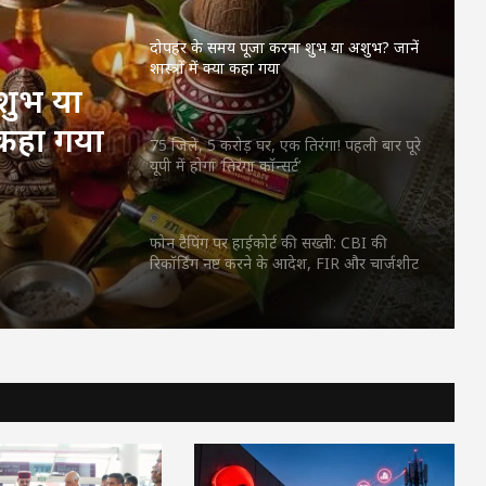
शास्त्रों में क्या कहा गया
75 जिले, 5 करोड़ घर, एक तिरंगा! पहली बार पूरे
यूपी में होगा ‘तिरंगा कॉन्सर्ट’
शुभ या
ा कहा गया
फोन टैपिंग पर हाईकोर्ट की सख्ती: CBI की
िरंगा!
रिकॉर्डिंग नष्ट करने के आदेश, FIR और चार्जशीट
रहेंगी बरकरार
तिरंगा
पावरफुल KTM 390 Duke सीरीज भारत में हुई
महंगी, जानें दोनों मॉडल्स के नए दाम और
खूबियां
इसबगोल के 1 चम्मच का कमाल! जानिए शुगर,
कोलेस्ट्रॉल और हार्ट पर क्या असर पड़ता है
दोपहर के समय पूजा करना शुभ या अशुभ? जानें