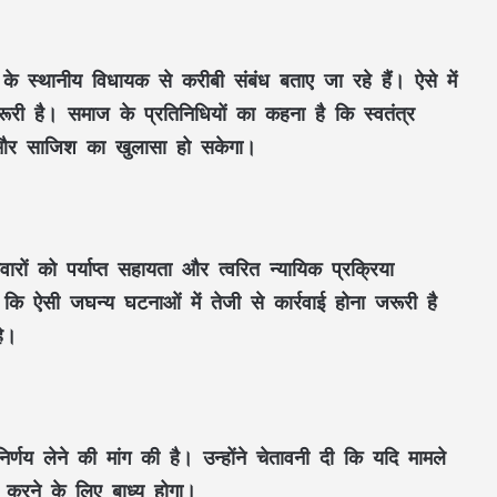
के स्थानीय विधायक से करीबी संबंध बताए जा रहे हैं। ऐसे में
75 जिले, 5 करोड़ घर, एक तिरंगा! पहली बार पूरे
यूपी में होगा ‘तिरंगा कॉन्सर्ट’
रूरी है। समाज के प्रतिनिधियों का कहना है कि स्वतंत्र
ों और साजिश का खुलासा हो सकेगा।
फोन टैपिंग पर हाईकोर्ट की सख्ती: CBI की
रिकॉर्डिंग नष्ट करने के आदेश, FIR और चार्जशीट
रहेंगी बरकरार
िवारों को पर्याप्त सहायता और त्वरित न्यायिक प्रक्रिया
पावरफुल KTM 390 Duke सीरीज भारत में हुई
 कि ऐसी जघन्य घटनाओं में तेजी से कार्रवाई होना जरूरी है
महंगी, जानें दोनों मॉडल्स के नए दाम और
खूबियां
हे।
इसबगोल के 1 चम्मच का कमाल! जानिए शुगर,
कोलेस्ट्रॉल और हार्ट पर क्या असर पड़ता है
र्णय लेने की मांग की है। उन्होंने चेतावनी दी कि यदि मामले
दोपहर के समय पूजा करना शुभ या अशुभ? जानें
लन करने के लिए बाध्य होगा।
शास्त्रों में क्या कहा गया