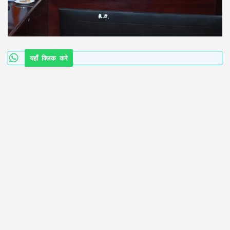
यहाँ क्लिक करे