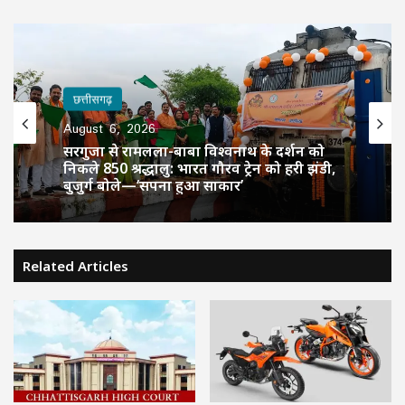
छत्तीसगढ़
छत्तीसगढ़
August 6, 2026
August 6, 2026
CM साय की हाईलेवल समीक्षा: CM हेल्पलाइन,
सेवा सेतु और एग्रीस्टैक पर फोकस, लापरवाही
सरगुजा से रामलला-बाबा विश्वनाथ के दर्शन को
करने वाले अफसरों को चेतावनी
निकले 850 श्रद्धालु: भारत गौरव ट्रेन को हरी झंडी,
बुजुर्ग बोले—‘सपना हुआ साकार’
Related Articles