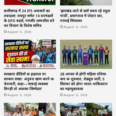
छत्तीसगढ़ में 24 IFS अफसरों का
‘झारखंड जाने से क्यों घबरा रहे राहुल
तबादला: रायपुर समेत 14 वनमंडलों
गांधी’, प्रयागराज में पोस्टर वार,
के DFO बदले, गणवीर धम्मशील बने
गरमाई सियासत
वन विभाग के विशेष सचिव
August 8, 2026
August 8, 2026
स्वच्छता दीदियों की हड़ताल पर
28 अगस्त से होगी महिला एशिया
सरकार सख्त: अनुबंध खत्म करने की
कप की शुरुवात, शेड्यूल जारी, 5
चेतावनी, कहा—‘सफाई व्यवस्था
सितंबर को होगा भारत-पाकिस्तान
बिगड़ी तो अफसर जिम्मेदार’
का महामुकाबला
August 8, 2026
August 8, 2026