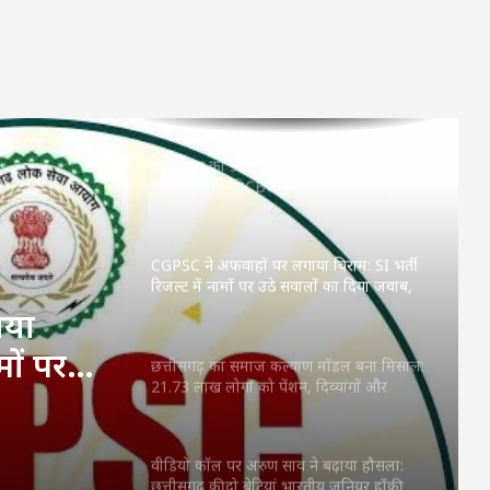
टीम में, चीन में करेंगी देश का प्रतिनिधित्व
‘मुस्कुराता बस्तर’ की गूंज मंत्रालय तक: CM साय
ने की पहल की तारीफ, कहा—कला से निखरता है
बच्चों का व्यक्तित्व
छत्तीसगढ़ को 50 करोड़ की बड़ी सौगात: CM
विष्णुदेव साय की CBG नीति को केंद्र की मंजूरी,
देश में पहला राज्य बना
CGPSC ने अफवाहों पर लगाया विराम: SI भर्ती
रिजल्ट में नामों पर उठे सवालों का दिया जवाब,
वायरल दावे बताए गलत
ाया
मों पर
छत्तीसगढ़ का समाज कल्याण मॉडल बना मिसाल:
21.73 लाख लोगों को पेंशन, दिव्यांगों और
, वायरल
बुजुर्गों को मिला बड़ा सहारा
वीडियो कॉल पर अरुण साव ने बढ़ाया हौसला:
छत्तीसगढ़ की दो बेटियां भारतीय जूनियर हॉकी