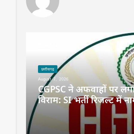
Read Next
छत्तीसगढ़
August 7, 2026
CGPSC ने अफवाहों पर लग
विराम: SI भर्ती रिजल्ट में ना
उठे सवालों का दिया जवाब
दावे बताए गलत