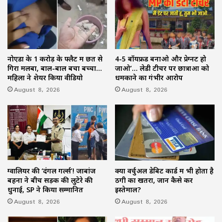
नोएडा के 1 करोड़ के फ्लैट में छत से
4-5 बॉयफ्रेंड बनाओ और प्रेग्नेंट हो
गिरा मलबा, बाल-बाल बचा बच्चा…
जाओ’… लेडी टीचर पर छात्राओं को
महिला ने शेयर किया वीडियो
धमकाने का गंभीर आरोप
August 8, 2026
August 8, 2026
ग्वालियर की ‘दंगल गर्ल्स’! जाबांज
क्या वर्चुअल डेबिट कार्ड में भी होता है
बहनों ने बीच सड़क की लुटेरे की
ठगी का खतरा, जानें कैसे करें
धुनाई, SP ने किया सम्मानित
इस्तेमाल?
August 8, 2026
August 8, 2026