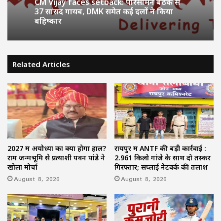
CM Vijay faces setback: परिसीमन बैठक से
37 सांसद गायब, DMK समेत कई दलों ने किया
बहिष्कार
Related Articles
2027 में अयोध्या का क्या होगा हाल?
रायपुर में ANTF की बड़ी कार्रवाई :
राम जन्मभूमि से प्रत्याशी पवन पांडे ने
2.961 किलो गांजे के साथ दो तस्कर
खोला मोर्चा
गिरफ्तार; सप्लाई नेटवर्क की तलाश
August 8, 2026
August 8, 2026