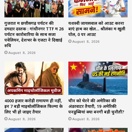
गुजरात में छत्तीसगढ़ पर्यटन की
यशस्वी जायसवाल को आउट करना
दमदार दस्तक : गांधीनगर TTF में 26
बाएं हाथ का खेल… श्रीलंका में खुली
पर्यटन कारोबारियों के साथ सजा
पोल, 0 पर आउट
पवेलियन, देशभर के एजेंटों ने दिखाई
August 8, 2026
रुचि
August 8, 2026
4000 हजार करोड़ी रामायण ही नहीं,
चीन को घेरने की अमेरिका की
इन 7 बड़ी माइथोलॉजिकल फिल्मों के
अंडरवाटर तैयारी, 19 अमेरिकी
लिए भी हो जाइए तैयार
पनडुब्बियां क्यों बनेंगी बड़ी चुनौती?
August 8, 2026
August 8, 2026