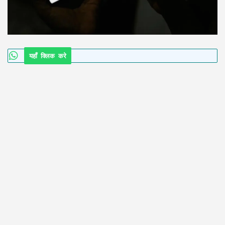
यहाँ क्लिक करे