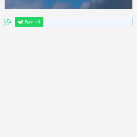
यहाँ क्लिक करे