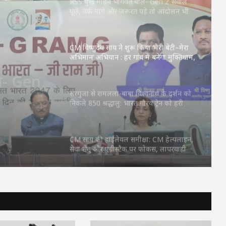
करे, लेकिन देश को बांटने के लिए नहीं
CM विष्णुदेव साय ने शुरू किया ‘मेरी बेटी–मेरा
अभिमान’ अभियान : हर गांव में बनेगा मुक्तिधाम,
स्कूलों में बालिकाओं के लिए शौचालय; 6,855
िया ‘मेरी
करोड़ से बदलेगी तस्वीर
 : हर
सरगुजा से रामलला-बाबा विश्वनाथ के दर्शन को
निकले 850 श्रद्धालु: भारत गौरव ट्रेन को हरी
ों में
झंडी, बुजुर्ग बोले—‘सपना हुआ साकार’
; 6,855
CM साय की हाईलेवल समीक्षा: CM हेल्पलाइन,
सेवा सेतु और एग्रीस्टैक पर फोकस, लापरवाही
करने वाले अफसरों को चेतावनी
75 जिले, 5 करोड़ घर, एक तिरंगा! पहली बार पूरे
यूपी में होगा ‘तिरंगा कॉन्सर्ट’
RSS प्रमुख मोहन भागवत बोले- Gen Z सवाल
पूछे, तर्क मांगे और जरूरत पड़े तो आंदोलन भी