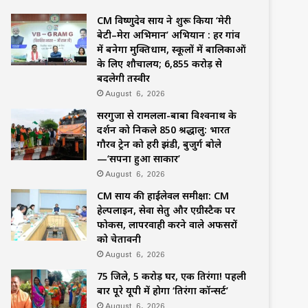
CM विष्णुदेव साय ने शुरू किया ‘मेरी
बेटी–मेरा अभिमान’ अभियान : हर गांव
में बनेगा मुक्तिधाम, स्कूलों में बालिकाओं
के लिए शौचालय; 6,855 करोड़ से
बदलेगी तस्वीर
August 6, 2026
सरगुजा से रामलला-बाबा विश्वनाथ के
दर्शन को निकले 850 श्रद्धालु: भारत
गौरव ट्रेन को हरी झंडी, बुजुर्ग बोले
—‘सपना हुआ साकार’
August 6, 2026
CM साय की हाईलेवल समीक्षा: CM
हेल्पलाइन, सेवा सेतु और एग्रीस्टैक पर
फोकस, लापरवाही करने वाले अफसरों
को चेतावनी
August 6, 2026
75 जिले, 5 करोड़ घर, एक तिरंगा! पहली
बार पूरे यूपी में होगा ‘तिरंगा कॉन्सर्ट’
August 6, 2026