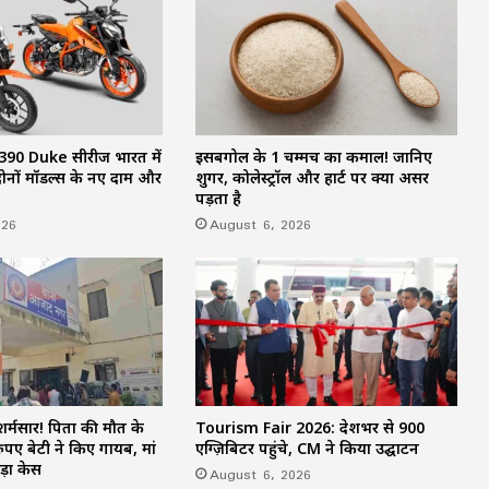
करे, लेकिन देश को बांटने के लिए नहीं
CM विष्णुदेव साय ने शुरू किया ‘मेरी बेटी–मेरा
अभिमान’ अभियान : हर गांव में बनेगा मुक्तिधाम,
स्कूलों में बालिकाओं के लिए शौचालय; 6,855
करोड़ से बदलेगी तस्वीर
90 Duke सीरीज भारत में
इसबगोल के 1 चम्मच का कमाल! जानिए
ं दोनों मॉडल्स के नए दाम और
शुगर, कोलेस्ट्रॉल और हार्ट पर क्या असर
सरगुजा से रामलला-बाबा विश्वनाथ के दर्शन को
पड़ता है
निकले 850 श्रद्धालु: भारत गौरव ट्रेन को हरी
झंडी, बुजुर्ग बोले—‘सपना हुआ साकार’
026
August 6, 2026
CM साय की हाईलेवल समीक्षा: CM हेल्पलाइन,
सेवा सेतु और एग्रीस्टैक पर फोकस, लापरवाही
करने वाले अफसरों को चेतावनी
75 जिले, 5 करोड़ घर, एक तिरंगा! पहली बार पूरे
यूपी में होगा ‘तिरंगा कॉन्सर्ट’
 शर्मसार! पिता की मौत के
Tourism Fair 2026: देशभर से 900
रुपए बेटी ने किए गायब, मां
एग्ज़िबिटर पहुंचे, CM ने किया उद्घाटन
ड़ा केस
August 6, 2026