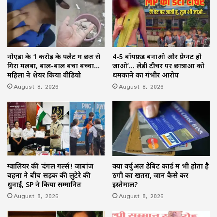
नोएडा के 1 करोड़ के फ्लैट में छत से
4-5 बॉयफ्रेंड बनाओ और प्रेग्नेंट हो
गिरा मलबा, बाल-बाल बचा बच्चा…
जाओ’… लेडी टीचर पर छात्राओं को
महिला ने शेयर किया वीडियो
धमकाने का गंभीर आरोप
August 8, 2026
August 8, 2026
ग्वालियर की ‘दंगल गर्ल्स’! जाबांज
क्या वर्चुअल डेबिट कार्ड में भी होता है
बहनों ने बीच सड़क की लुटेरे की
ठगी का खतरा, जानें कैसे करें
धुनाई, SP ने किया सम्मानित
इस्तेमाल?
August 8, 2026
August 8, 2026