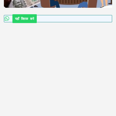
यहाँ क्लिक करे