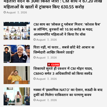
महतारी वंदन की 30वीं किस्त जारी : CM साय ने 67.20 लाख
महिलाओं के खातों में ट्रांसफर किए ₹630.55 करोड़
August 7, 2026
CM साय का ‘लोकल टू ग्लोबल’ मिशन: ‘कोशल फैब’
की लॉन्चिंग, बुनकरों को 10.90 करोड़ की मदद;
आत्मसमर्पित महिलाओं ने किया रैंप वॉक
August 7, 2026
पिता नहीं, मां फरार… सबसे छोटे बेटे आबान की
जिम्मेदारी आखिर किसने उठाई?
August 7, 2026
शिकायतें सुनते ही एक्शन में CM मोहन यादव,
CMHO समेत 3 अधिकारियों को किया सस्पेंड
August 7, 2026
मक्का में ‘इस्लामिक NATO’ का ऐलान, सऊदी के बाद
तुर्की को मिलेगा पाकिस्तान का परमाणु कवच
August 7, 2026