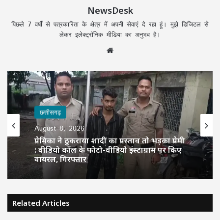
NewsDesk
पिछले 7 वर्षों से पत्रकारिता के क्षेत्र में अपनी सेवाएं दे रहा हूं। मुझे डिजिटल से
लेकर इलेक्ट्रॉनिक मीडिया का अनुभव है।
Website
छत्तीसगढ़
छत्तीसगढ़
August 8, 2026
August 8, 2026
CM TODAY SCHEDULE: CM विष्णुदेव साय
प्रेमिका ने ठुकराया शादी का प्रस्ताव तो भड़का प्रेमी
दोपहर में ‘सेन शक्ति सम्मेलन’, शाम को देश के बड़े
: वीडियो कॉल के फोटो-वीडियो इंस्टाग्राम पर किए
Youth Conclave में होंगे शामिल, जानें पूरा
वायरल, गिरफ्तार
शेड्यूल…
Related Articles