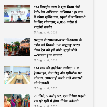
CM विष्णुदेव साय ने शुरू किया ‘मेरी
बेटी–मेरा अभिमान’ अभियान : हर गांव
में बनेगा मुक्तिधाम, स्कूलों में बालिकाओं
के लिए शौचालय; 6,855 करोड़ से
बदलेगी तस्वीर
August 6, 2026
सरगुजा से रामलला-बाबा विश्वनाथ के
दर्शन को निकले 850 श्रद्धालु: भारत
गौरव ट्रेन को हरी झंडी, बुजुर्ग बोले
—‘सपना हुआ साकार’
August 6, 2026
CM साय की हाईलेवल समीक्षा: CM
हेल्पलाइन, सेवा सेतु और एग्रीस्टैक पर
फोकस, लापरवाही करने वाले अफसरों
को चेतावनी
August 6, 2026
75 जिले, 5 करोड़ घर, एक तिरंगा! पहली
बार पूरे यूपी में होगा ‘तिरंगा कॉन्सर्ट’
August 6, 2026