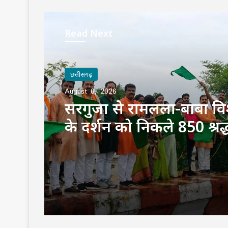
Read Next
छत्तीसगढ़
August 6, 2026
सरगुजा से रामलला-बाबा वि
के दर्शन को निकले 850 श्रद्
भारत गौरव ट्रेन को हरी झंडी, 
बोले—‘सपना हुआ साकार’