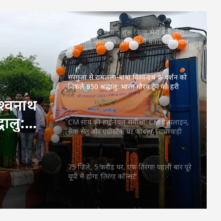
करे, लेकिन देश को बांटने के लिए नहीं
CM विष्णुदेव साय ने शुरू किया ‘मेरी बेटी–मेरा
अभिमान’ अभियान : हर गांव में बनेगा मुक्तिधाम,
स्कूलों में बालिकाओं के लिए शौचालय; 6,855
करोड़ से बदलेगी तस्वीर
सरगुजा से रामलला-बाबा विश्वनाथ के दर्शन को
निकले 850 श्रद्धालु: भारत गौरव ट्रेन को हरी
झंडी, बुजुर्ग बोले—‘सपना हुआ साकार’
श्वनाथ
धालु:
CM साय की हाईलेवल समीक्षा: CM हेल्पलाइन,
सेवा सेतु और एग्रीस्टैक पर फोकस, लापरवाही
बुजुर्ग
करने वाले अफसरों को चेतावनी
75 जिले, 5 करोड़ घर, एक तिरंगा! पहली बार पूरे
यूपी में होगा ‘तिरंगा कॉन्सर्ट’
RSS प्रमुख मोहन भागवत बोले- Gen Z सवाल
पूछे, तर्क मांगे और जरूरत पड़े तो आंदोलन भी