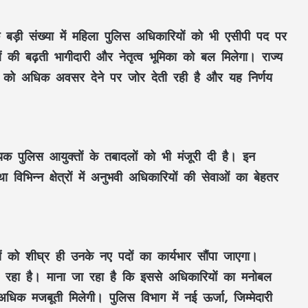
बड़ी संख्या में महिला पुलिस अधिकारियों को भी एसीपी पद पर
 की बढ़ती भागीदारी और नेतृत्व भूमिका को बल मिलेगा। राज्य
ं को अधिक अवसर देने पर जोर देती रही है और यह निर्णय
यक पुलिस आयुक्तों के तबादलों को भी मंजूरी दी है। इन
महतारी वंदन की 30वीं किस्त जारी : CM साय ने
67.20 लाख महिलाओं के खातों में ट्रांसफर किए
विभिन्न क्षेत्रों में अनुभवी अधिकारियों की सेवाओं का बेहतर
₹630.55 करोड़
CM साय का ‘लोकल टू ग्लोबल’ मिशन: ‘कोशल
फैब’ की लॉन्चिंग, बुनकरों को 10.90 करोड़ की
मदद; आत्मसमर्पित महिलाओं ने किया रैंप वॉक
ं को शीघ्र ही उनके नए पदों का कार्यभार सौंपा जाएगा।
ा रहा है। माना जा रहा है कि इससे अधिकारियों का मनोबल
पिता नहीं, मां फरार… सबसे छोटे बेटे आबान की
धिक मजबूती मिलेगी। पुलिस विभाग में नई ऊर्जा, जिम्मेदारी
जिम्मेदारी आखिर किसने उठाई?