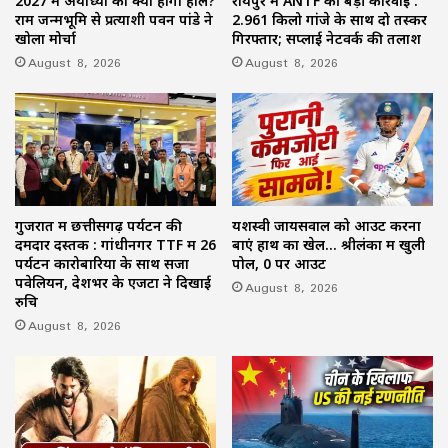
2027 में अयोध्या का क्या होगा हाल?
रायपुर में ANTF की बड़ी कार्रवाई :
राम जन्मभूमि से प्रत्याशी पवन पांडे ने
2.961 किलो गांजे के साथ दो तस्कर
खोला मोर्चा
गिरफ्तार; सप्लाई नेटवर्क की तलाश
August 8, 2026
August 8, 2026
गुजरात में छत्तीसगढ़ पर्यटन की
यशस्वी जायसवाल को आउट करना
दमदार दस्तक : गांधीनगर TTF में 26
बाएं हाथ का खेल… श्रीलंका में खुली
पर्यटन कारोबारियों के साथ सजा
पोल, 0 पर आउट
पवेलियन, देशभर के एजेंटों ने दिखाई
August 8, 2026
रुचि
August 8, 2026