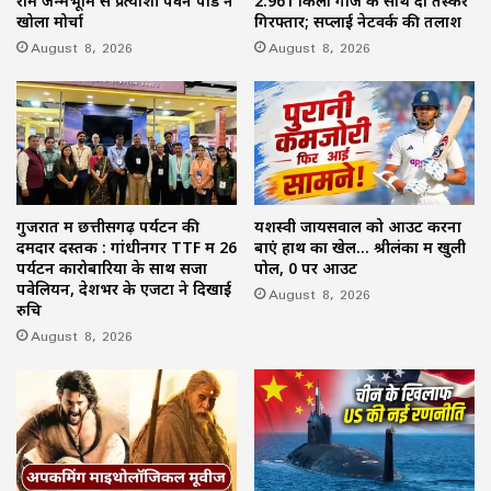
राम जन्मभूमि से प्रत्याशी पवन पांडे ने
2.961 किलो गांजे के साथ दो तस्कर
खोला मोर्चा
गिरफ्तार; सप्लाई नेटवर्क की तलाश
August 8, 2026
August 8, 2026
गुजरात में छत्तीसगढ़ पर्यटन की
यशस्वी जायसवाल को आउट करना
दमदार दस्तक : गांधीनगर TTF में 26
बाएं हाथ का खेल… श्रीलंका में खुली
पर्यटन कारोबारियों के साथ सजा
पोल, 0 पर आउट
पवेलियन, देशभर के एजेंटों ने दिखाई
August 8, 2026
रुचि
August 8, 2026