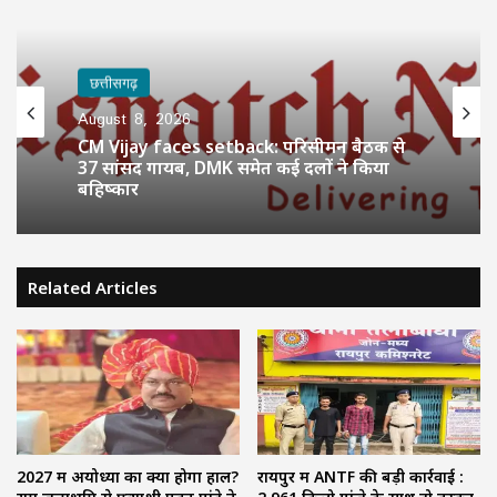
छत्तीसगढ़
छत्तीसगढ़
August 8, 2026
August 8, 2026
BCCI Big Decision : खिलाड़ियों की बढ़ती चोटों
पर BCCI एक्टिव, VVS लक्ष्मण के साथ होगी अहम
बैठक
CM Vijay faces setback: परिसीमन बैठक से
Related Articles
37 सांसद गायब, DMK समेत कई दलों ने किया
बहिष्कार
2027 में अयोध्या का क्या होगा हाल?
रायपुर में ANTF की बड़ी कार्रवाई :