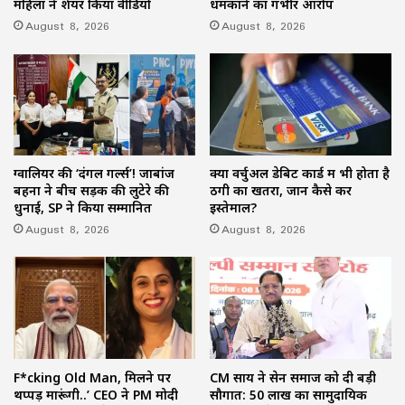
महिला ने शेयर किया वीडियो
धमकाने का गंभीर आरोप
August 8, 2026
August 8, 2026
ग्वालियर की ‘दंगल गर्ल्स’! जाबांज
क्या वर्चुअल डेबिट कार्ड में भी होता है
बहनों ने बीच सड़क की लुटेरे की
ठगी का खतरा, जानें कैसे करें
धुनाई, SP ने किया सम्मानित
इस्तेमाल?
August 8, 2026
August 8, 2026
F*cking Old Man, मिलने पर
CM साय ने सेन समाज को दी बड़ी
थप्पड़ मारूंगी..’ CEO ने PM मोदी
सौगात: 50 लाख का सामुदायिक