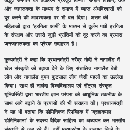
अद्भुत समन्वय
का उदाहरण प्रस्तुत किया। उन्होंने
विज्ञान, तर्क
और जागरूकता
के माध्यम से समाज में व्याप्त
अंधविश्वासों
को
दूर करने की आवश्यकता पर भी बल दिया।
असम
की
महिलाओं द्वारा
‘हरगिला आर्मी’
के माध्यम से
दुर्लभ पक्षी हरगिला
के संरक्षण और उससे जुड़ी भ्रांतियों को दूर करने का प्रयास
जनजागरूकता
का प्रेरक उदाहरण है।
मुख्यमंत्री ने कहा कि प्रधानमंत्री
नरेंद्र मोदी
ने
नागालैंड
में
खेल संस्कृति
को बढ़ावा देने के लिए संचालित
नागालैंड बेबी
लीग
और
नागालैंड वुमन फुटसाल लीग
जैसी पहलों का उल्लेख
किया। साथ ही
नालंदा विश्वविद्यालय
एवं
सेंट्रल संस्कृत
यूनिवर्सिटी
द्वारा
भारतीय ज्ञान परंपरा
को आधुनिक तकनीक के
साथ आगे बढ़ाने के प्रयासों की भी सराहना की। प्रधानमंत्री
ने यह भी बताया कि
डोमिनिकन रिपब्लिक
में
‘ब्रह्मकमल
डोमिनिकाना’
के सदस्य
वैदिक साहित्य
का अध्ययन कर
भारतीय
संस्कृति
से जुड़ रहे हैं। वहीं
मध्यप्रदेश
के
राजगढ़
जिले के