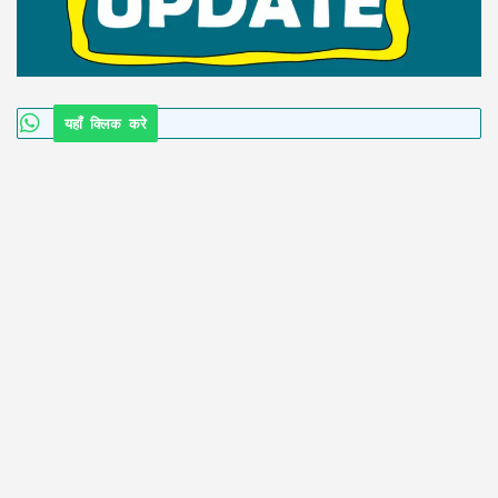
यहाँ क्लिक करे