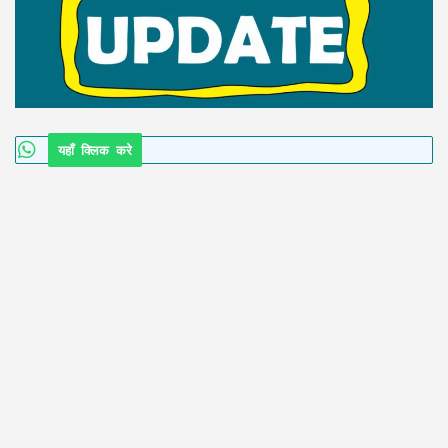
यहाँ क्लिक करे