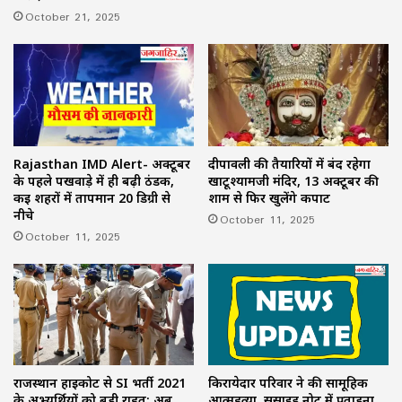
October 21, 2025
Rajasthan IMD Alert- अक्टूबर
दीपावली की तैयारियों में बंद रहेगा
के पहले पखवाड़े में ही बढ़ी ठंडक,
खाटूश्यामजी मंदिर, 13 अक्टूबर की
कई शहरों में तापमान 20 डिग्री से
शाम से फिर खुलेंगे कपाट
नीचे
October 11, 2025
October 11, 2025
राजस्थान हाईकोर्ट से SI भर्ती 2021
किरायेदार परिवार ने की सामूहिक
के अभ्यर्थियों को बड़ी राहत: अब
आत्महत्या, सुसाइड नोट में प्रताड़ना