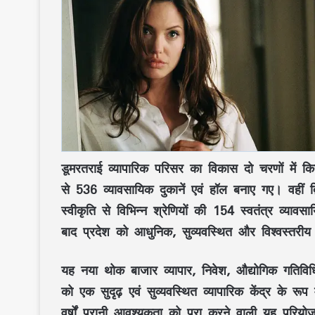
डूमरतराई व्यापारिक परिसर
का विकास
दो चरणों
में क
से
536 व्यावसायिक दुकानें एवं हॉल
बनाए गए। वहीं
द
स्वीकृति से विभिन्न श्रेणियों की
154 स्वतंत्र व्यावसाय
बाद प्रदेश को
आधुनिक, सुव्यवस्थित और विश्वस्तरीय
यह नया थोक बाजार
व्यापार, निवेश, औद्योगिक गतिविधि
को एक
सुदृढ़ एवं सुव्यवस्थित व्यापारिक केंद्र
के रूप मे
वर्षों पुरानी आवश्यकता को पूरा करने वाली यह परियोज