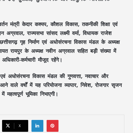
्तन मंत्री केदार कश्यप
,
कौशल विकास, तकनीकी शिक्षा एवं
महतारी वंदन की 30वीं किस्त जारी : CM साय ने
67.20 लाख महिलाओं के खातों में ट्रांसफर किए
ोहन अग्रवाल
,
राज्यसभा सांसद लक्ष्मी वर्मा
,
विधायक राजेश
₹630.55 करोड़
छत्तीसगढ़ गृह निर्माण एवं अधोसंरचना विकास मंडल के अध्यक्ष
ायत रायपुर के अध्यक्ष नवीन अग्रवाल
सहित बड़ी संख्या में
CM साय का ‘लोकल टू ग्लोबल’ मिशन: ‘कोशल
फैब’ की लॉन्चिंग, बुनकरों को 10.90 करोड़ की
 अधिकारी-कर्मचारी
मौजूद रहेंगे।
मदद; आत्मसमर्पित महिलाओं ने किया रैंप वॉक
ाण एवं अधोसंरचना विकास मंडल
की
गुणवत्ता, नवाचार और
पिता नहीं, मां फरार… सबसे छोटे बेटे आबान की
ने वाले वर्षों में यह परियोजना
व्यापार, निवेश, रोजगार सृजन
जिम्मेदारी आखिर किसने उठाई?
ें महत्वपूर्ण भूमिका निभाएगी।
शिकायतें सुनते ही एक्शन में CM मोहन यादव,
CMHO समेत 3 अधिकारियों को किया सस्पेंड
LinkedIn
Pinterest
X
मक्का में ‘इस्लामिक NATO’ का ऐलान, सऊदी