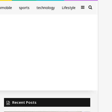
Sidebar
Search fo
omobile
sports
technology
Lifestyle
Recent Posts