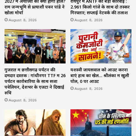
2027 में अयोध्या का क्या होगा हाल?
रायपुर में ANTF की बड़ी कार्रवाई :
राम जन्मभूमि से प्रत्याशी पवन पांडे ने
2.961 किलो गांजे के साथ दो तस्कर
खोला मोर्चा
गिरफ्तार; सप्लाई नेटवर्क की तलाश
August 8, 2026
August 8, 2026
गुजरात में छत्तीसगढ़ पर्यटन की
यशस्वी जायसवाल को आउट करना
दमदार दस्तक : गांधीनगर TTF में 26
बाएं हाथ का खेल… श्रीलंका में खुली
पर्यटन कारोबारियों के साथ सजा
पोल, 0 पर आउट
पवेलियन, देशभर के एजेंटों ने दिखाई
August 8, 2026
रुचि
August 8, 2026