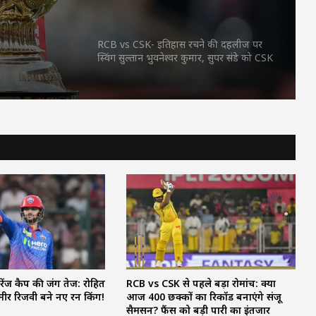
154.2 kmph की स्पीड देख दंग रह गए दिग्गज
RCB vs CSK- इतिहास रचने की दहलीज पर
स्विंग सुल्तान भुवनेश्वर कुमार, सुपर संडे को CSK
के खिलाफ मचेगा धमाल!
विराट कोहली ने आरसीबी के लगातार 2 बार
चैंपियन बनने पर लिखा भावुक संदेश
IPL 2026 -टी20 में सबसे तेज 3 हजार रन पूरे
करने वाले बने बल्लेबाज
IPL 2026- गुजरात टाइटंस और केकेआर के
बीच खेला गया मुकाबला कैसे बन गया
ऐतिहासिक
ेंज कैप की जंग तेज: रोहित
RCB vs CSK से पहले बड़ा रोमांच: क्या
मीर रिजवी बने नए रन किंग!
आज 400 छक्कों का रिकॉर्ड बनाएंगे संजू
IPL 2026 Ashok sharma- किसान के बेटे
सैमसन? फैंस को बड़ी पारी का इंतजार
अशोक शर्मा ने फेंकी सीजन की सबसे तेज गेंद,