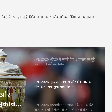
154.2 kmph की स्पीड देख दंग रह गए दिग्गज
RCB vs CSK- इतिहास रचने की दहलीज पर
अपनी सेवाएं दे रहा हूं। मुझे डिजिटल से लेकर इलेक्ट्रॉनिक मीडिया का अनुभव है।
स्विंग सुल्तान भुवनेश्वर कुमार, सुपर संडे को CSK
के खिलाफ मचेगा धमाल!
विराट कोहली ने आरसीबी के लगातार 2 बार
चैंपियन बनने पर लिखा भावुक संदेश
IPL 2026 -टी20 में सबसे तेज 3 हजार रन पूरे
करने वाले बने बल्लेबाज
IPL 2026- गुजरात टाइटंस और केकेआर के
बीच खेला गया मुकाबला कैसे बन गया
ऐतिहासिक
स और
मुकाबला
IPL 2026 Ashok sharma- किसान के बेटे
अशोक शर्मा ने फेंकी सीजन की सबसे तेज गेंद,