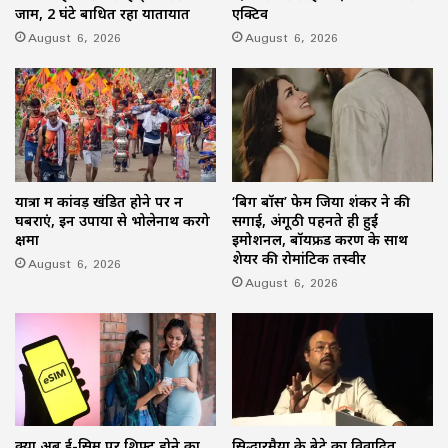
जाम, 2 घंटे बाधित रहा यातायात
एक्टिव
August 6, 2026
August 6, 2026
यात्रा में कांवड़ खंडित होने पर न
‘बिग बॉस’ फेम जिया शंकर ने की
घबराएं, इन उपायों से भोलेनाथ करेंगे
सगाई, अंगूठी पहनते ही हुईं
क्षमा
इमोशनल, बॉयफ्रेंड करण के साथ
शेयर की रोमांटिक तस्वीरें
August 6, 2026
August 6, 2026
क्या अब ई-सिम पर शिफ्ट होने का
सिद्धारमैया के बेटे का विवादित