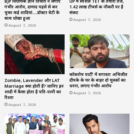
BJP विधायक ज्ञान तिवारी ने लगाए
UP में स्पेशल TET की तैयारी तेज,
गंभीर आरोप, दामाद पहले से कर
1.42 लाख टीचर्स की नौकरी पर है
चुका कई शादियां….डॉक्टर बेटी के
संकट
साथ धोखा हुआ
August 7, 2026
August 7, 2026
कॉकरोच पार्टी’ में बगावतः अभिजीत
दीपके के घर के बाहर दो युवकों का
Zombie, Lavender और LAT
धरना, लगाए गंभीर आरोप
Marriage क्या होती हैं? जानिए इन
शादी में कैसा होता है पति-पत्नी का
August 7, 2026
रिश्ता
August 7, 2026