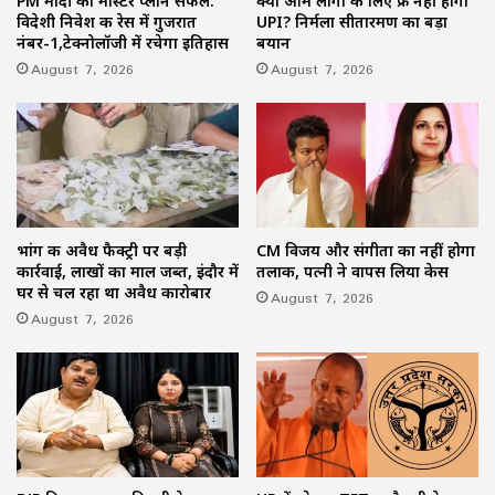
PM मोदी का मास्टर प्लान सफल:
क्या आम लोगों के लिए फ्री नहीं होगा
विदेशी निवेश की रेस में गुजरात
UPI? निर्मला सीतारमण का बड़ा
नंबर-1,टेक्नोलॉजी में रचेगा इतिहास
बयान
August 7, 2026
August 7, 2026
भांग की अवैध फैक्ट्री पर बड़ी
CM विजय और संगीता का नहीं होगा
कार्रवाई, लाखों का माल जब्त, इंदौर में
तलाक, पत्नी ने वापस लिया केस
घर से चल रहा था अवैध कारोबार
August 7, 2026
August 7, 2026