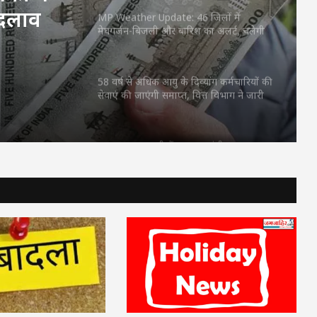
रिश का
58 वर्ष से अधिक आयु के दिव्यांग कर्मचारियों की
सेवाएं की जाएंगी समाप्त, वित्त विभाग ने जारी
फ्ते
किया आदेश
CG News: स्कूटी में उप मुख्यमंत्री अरुण साव,
बरसात से पहले बिलासपुर शहर का लिया जायजा
Aaj Ka Rashifal 3 July 2026: शुक्रवार का दिन
किन राशियों के लिए रहेगा शुभ? जानें करियर,
धन और प्रेम का हाल
FD Rates- इन 5 सरकारी बैंकों ने किया FD के
ब्याज दरों में बदलाव
MP Weather Update: 46 जिलों में
मेघगर्जन-बिजली और बारिश का अलर्ट, चलेगी
तेज हवा, पूरे हफ्ते जारी रहेगा वर्षा का दौर