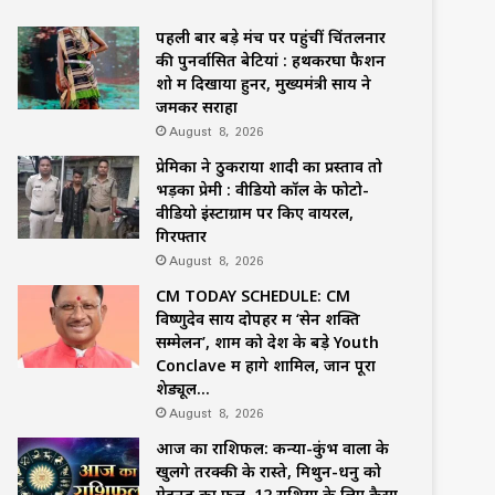
पहली बार बड़े मंच पर पहुंचीं चिंतलनार
की पुनर्वासित बेटियां : हथकरघा फैशन
शो में दिखाया हुनर, मुख्यमंत्री साय ने
जमकर सराहा
August 8, 2026
प्रेमिका ने ठुकराया शादी का प्रस्ताव तो
भड़का प्रेमी : वीडियो कॉल के फोटो-
वीडियो इंस्टाग्राम पर किए वायरल,
गिरफ्तार
August 8, 2026
CM TODAY SCHEDULE: CM
विष्णुदेव साय दोपहर में ‘सेन शक्ति
सम्मेलन’, शाम को देश के बड़े Youth
Conclave में होंगे शामिल, जानें पूरा
शेड्यूल…
August 8, 2026
आज का राशिफल: कन्या-कुंभ वालों के
खुलेंगे तरक्की के रास्ते, मिथुन-धनु को
मेहनत का फल, 12 राशियों के लिए कैसा