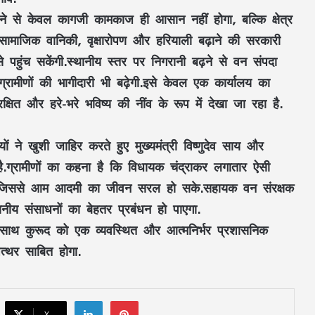
ोने से केवल कागजी कामकाज ही आसान नहीं होगा, बल्कि क्षेत्र
.सामाजिक वानिकी, वृक्षारोपण और हरियाली बढ़ाने की सरकारी
 पहुंच सकेंगी.स्थानीय स्तर पर निगरानी बढ़ने से वन संपदा
ग्रामीणों की भागीदारी भी बढ़ेगी.इसे केवल एक कार्यालय का
क्षित और हरे-भरे भविष्य की नींव के रूप में देखा जा रहा है.
Aaj Ka Rashifal 3 July 2026: शुक्रवार का दिन
ं ने खुशी जाहिर करते हुए मुख्यमंत्री विष्णुदेव साय और
किन राशियों के लिए रहेगा शुभ? जानें करियर,
है.ग्रामीणों का कहना है कि विधायक चंद्राकर लगातार ऐसी
धन और प्रेम का हाल
ैं जिससे आम आदमी का जीवन सरल हो सके.सहायक वन संरक्षक
FD Rates- इन 5 सरकारी बैंकों ने किया FD के
थानीय संसाधनों का बेहतर प्रबंधन हो पाएगा.
ब्याज दरों में बदलाव
साथ कुरूद को एक व्यवस्थित और आत्मनिर्भर प्रशासनिक
त्थर साबित होगा.
MP Weather Update: 46 जिलों में
मेघगर्जन-बिजली और बारिश का अलर्ट, चलेगी
तेज हवा, पूरे हफ्ते जारी रहेगा वर्षा का दौर
LinkedIn
Pinterest
X