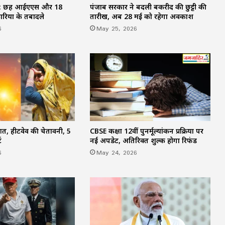
पंजाब सरकार ने बदली बकरीद की छुट्टी की
r: छह आईएएस और 18
58 वर्ष से अधिक आयु के दिव्यांग कर्मचारियों की
तारीख, अब 28 मई को रहेगा अवकाश
ियों के तबादले
सेवाएं की जाएंगी समाप्त, वित्त विभाग ने जारी
May 25, 2026
6
किया आदेश
CG News: स्कूटी में उप मुख्यमंत्री अरुण साव,
बरसात से पहले बिलासपुर शहर का लिया जायजा
त, हीटवेव की चेतावनी, 5
CBSE कक्षा 12वीं पुनर्मूल्यांकन प्रक्रिया पर
ट
नई अपडेट, अतिरिक्त शुल्क होगा रिफंड
6
May 24, 2026