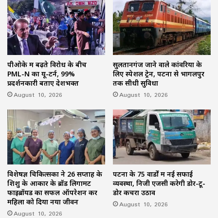
पीओके में बढ़ते विरोध के बीच
सुलतानगंज जाने वाले कांवरियों के
PML-N का यू-टर्न, 99%
लिए स्पेशल ट्रेन, पटना से भागलपुर
प्रदर्शनकारी बताए देशभक्त
तक सीधी सुविधा
August 10, 2026
August 10, 2026
विशेषज्ञ चिकित्सकों ने 26 सप्ताह के
पटना के 75 वार्डों में नई सफाई
शिशु के आकार के ब्रॉड लिगामेंट
व्यवस्था, निजी एजेंसी करेगी डोर-टू-
फाइब्रॉयड का सफल ऑपरेशन कर
डोर कचरा उठाव
महिला को दिया नया जीवन
August 10, 2026
August 10, 2026