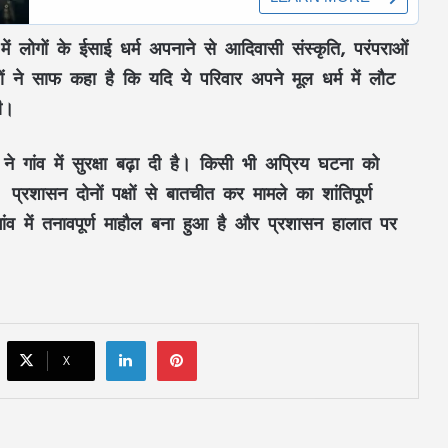
ें लोगों के
ईसाई धर्म अपनाने
से
आदिवासी संस्कृति, परंपराओं
ों ने साफ कहा है कि यदि ये परिवार
अपने मूल धर्म में लौट
गी।
CM साय का ‘लोकल टू ग्लोबल’ मिशन: ‘कोशल
फैब’ की लॉन्चिंग, बुनकरों को 10.90 करोड़ की
मदद; आत्मसमर्पित महिलाओं ने किया रैंप वॉक
ने गांव में सुरक्षा बढ़ा दी है। किसी भी अप्रिय घटना को
 प्रशासन दोनों पक्षों से बातचीत कर मामले का
शांतिपूर्ण
पिता नहीं, मां फरार… सबसे छोटे बेटे आबान की
ंव में
तनावपूर्ण माहौल
बना हुआ है और प्रशासन हालात पर
जिम्मेदारी आखिर किसने उठाई?
शिकायतें सुनते ही एक्शन में CM मोहन यादव,
CMHO समेत 3 अधिकारियों को किया सस्पेंड
LinkedIn
Pinterest
X
मक्का में ‘इस्लामिक NATO’ का ऐलान, सऊदी
के बाद तुर्की को मिलेगा पाकिस्तान का परमाणु
कवच