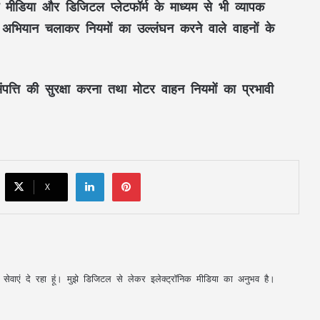
क मीडिया
और
डिजिटल प्लेटफॉर्म
के माध्यम से भी व्यापक
महतारी वंदन की 30वीं किस्त जारी : CM साय ने
67.20 लाख महिलाओं के खातों में ट्रांसफर किए
 अभियान
चलाकर
नियमों का उल्लंघन
करने वाले वाहनों के
₹630.55 करोड़
CM साय का ‘लोकल टू ग्लोबल’ मिशन: ‘कोशल
पत्ति
की सुरक्षा करना तथा
मोटर वाहन नियमों
का प्रभावी
फैब’ की लॉन्चिंग, बुनकरों को 10.90 करोड़ की
मदद; आत्मसमर्पित महिलाओं ने किया रैंप वॉक
पिता नहीं, मां फरार… सबसे छोटे बेटे आबान की
जिम्मेदारी आखिर किसने उठाई?
LinkedIn
Pinterest
X
शिकायतें सुनते ही एक्शन में CM मोहन यादव,
CMHO समेत 3 अधिकारियों को किया सस्पेंड
मक्का में ‘इस्लामिक NATO’ का ऐलान, सऊदी
अपनी सेवाएं दे रहा हूं। मुझे डिजिटल से लेकर इलेक्ट्रॉनिक मीडिया का अनुभव है।
के बाद तुर्की को मिलेगा पाकिस्तान का परमाणु
कवच