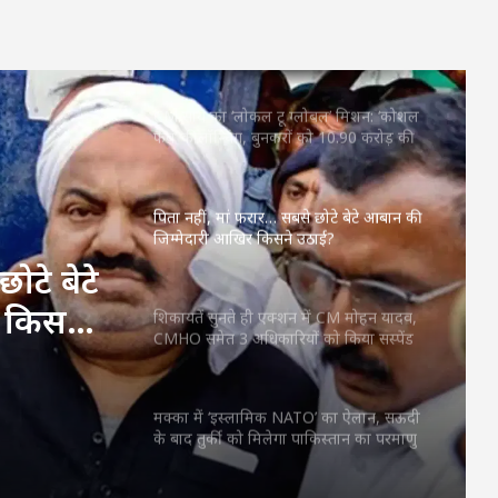
महतारी वंदन की 30वीं किस्त जारी : CM साय ने
67.20 लाख महिलाओं के खातों में ट्रांसफर किए
₹630.55 करोड़
CM साय का ‘लोकल टू ग्लोबल’ मिशन: ‘कोशल
फैब’ की लॉन्चिंग, बुनकरों को 10.90 करोड़ की
मदद; आत्मसमर्पित महिलाओं ने किया रैंप वॉक
पिता नहीं, मां फरार… सबसे छोटे बेटे आबान की
जिम्मेदारी आखिर किसने उठाई?
ोटे बेटे
 किसने
शिकायतें सुनते ही एक्शन में CM मोहन यादव,
CMHO समेत 3 अधिकारियों को किया सस्पेंड
मक्का में ‘इस्लामिक NATO’ का ऐलान, सऊदी
के बाद तुर्की को मिलेगा पाकिस्तान का परमाणु
कवच