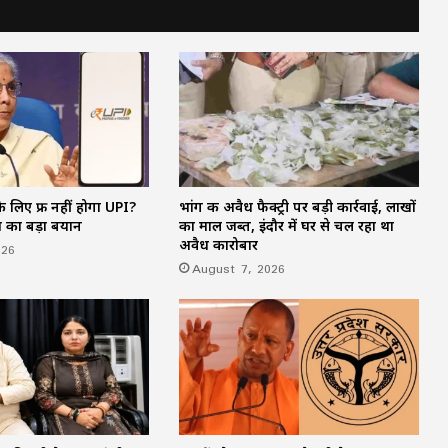
CM साय का ‘लोकल टू ग्लोबल’ मिशन: ‘कोशल
फैब’ की लॉन्चिंग, बुनकरों को 10.90 करोड़ की
मदद; आत्मसमर्पित महिलाओं ने किया रैंप वॉक
पिता नहीं, मां फरार… सबसे छोटे बेटे आबान की
जिम्मेदारी आखिर किसने उठाई?
 लिए फ्री नहीं होगा UPI?
भांग की अवैध फैक्ट्री पर बड़ी कार्रवाई, लाखों
शिकायतें सुनते ही एक्शन में CM मोहन यादव,
ण का बड़ा बयान
का माल जब्त, इंदौर में घर से चल रहा था
CMHO समेत 3 अधिकारियों को किया सस्पेंड
अवैध कारोबार
026
August 7, 2026
मक्का में ‘इस्लामिक NATO’ का ऐलान, सऊदी
के बाद तुर्की को मिलेगा पाकिस्तान का परमाणु
कवच