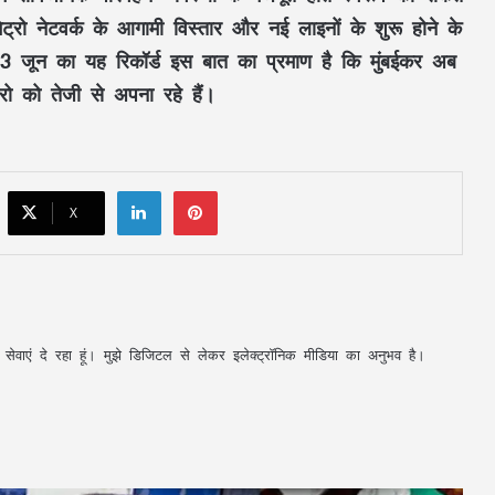
ट्रो नेटवर्क के आगामी विस्तार और नई लाइनों के शुरू होने के
CM साय का ‘लोकल टू ग्लोबल’ मिशन: ‘कोशल
ै। 23 जून का यह रिकॉर्ड इस बात का प्रमाण है कि मुंबईकर अब
फैब’ की लॉन्चिंग, बुनकरों को 10.90 करोड़ की
मदद; आत्मसमर्पित महिलाओं ने किया रैंप वॉक
्रो को तेजी से अपना रहे हैं।
पिता नहीं, मां फरार… सबसे छोटे बेटे आबान की
जिम्मेदारी आखिर किसने उठाई?
LinkedIn
Pinterest
X
शिकायतें सुनते ही एक्शन में CM मोहन यादव,
CMHO समेत 3 अधिकारियों को किया सस्पेंड
मक्का में ‘इस्लामिक NATO’ का ऐलान, सऊदी
अपनी सेवाएं दे रहा हूं। मुझे डिजिटल से लेकर इलेक्ट्रॉनिक मीडिया का अनुभव है।
के बाद तुर्की को मिलेगा पाकिस्तान का परमाणु
कवच
महतारी वंदन की 30वीं किस्त जारी : CM साय ने
67.20 लाख महिलाओं के खातों में ट्रांसफर किए
₹630.55 करोड़