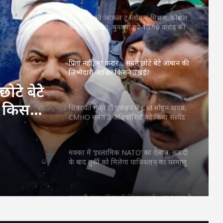
CM साय का ‘लोकल टू ग्लोबल’ मिशन: ‘कोशल
फैब’ की लॉन्चिंग, बुनकरों को 10.90 करोड़ की
मदद; आत्मसमर्पित महिलाओं ने किया रैंप वॉक
पिता नहीं, मां फरार… सबसे छोटे बेटे आबान की
जिम्मेदारी आखिर किसने उठाई?
ोटे बेटे
 किसने
शिकायतें सुनते ही एक्शन में CM मोहन यादव,
CMHO समेत 3 अधिकारियों को किया सस्पेंड
मक्का में ‘इस्लामिक NATO’ का ऐलान, सऊदी
के बाद तुर्की को मिलेगा पाकिस्तान का परमाणु
कवच
महतारी वंदन की 30वीं किस्त जारी : CM साय ने
67.20 लाख महिलाओं के खातों में ट्रांसफर किए
₹630.55 करोड़