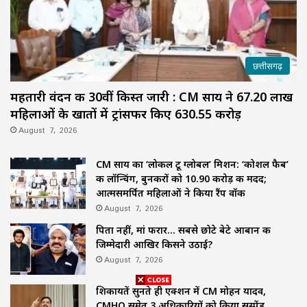
छत्तीसगढ़
महतारी वंदन की 30वीं किस्त जारी : CM साय ने 67.20 लाख
महिलाओं के खातों में ट्रांसफर किए ₹630.55 करोड़
August 7, 2026
CM साय का ‘लोकल टू ग्लोबल’ मिशन: ‘कोशल फैब’
की लॉन्चिंग, बुनकरों को 10.90 करोड़ की मदद;
आत्मसमर्पित महिलाओं ने किया रैंप वॉक
August 7, 2026
पिता नहीं, मां फरार… सबसे छोटे बेटे आबान की
जिम्मेदारी आखिर किसने उठाई?
August 7, 2026
शिकायतें सुनते ही एक्शन में CM मोहन यादव,
CMHO समेत 3 अधिकारियों को किया सस्पेंड