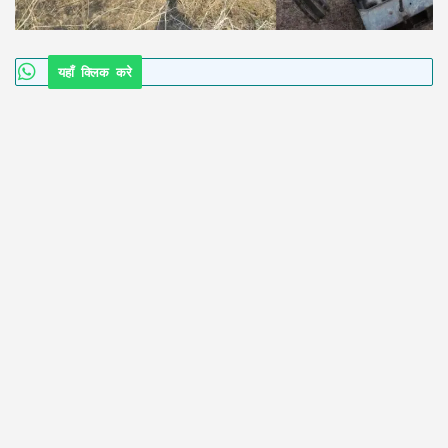
यहाँ क्लिक करे